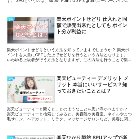
す。 SPUというのは、Super Point Up Program(スーパーポイント
アッププログラム)の略...
楽天ポイントせどり 仕入れと同
SPU
額で販売出来たとしても ポイン
ト分が利益に
楽天ポイントせどりという方法を知っていますでしょうか？ 楽天ポ
イントを大量にGETした上でせどりを行うという方法となります。
いわゆる上級者が行う方法となりますが、この方法を行うことで楽天
経済圏の本当の凄さがわかるわけです。 単純にポ...
楽天ビューティー デメリット メ
SPU
リット 本当にいいサービス？知
っておきたいこととは？
楽天ビューティーと聞くと、どのようなことを思い浮かべますか？
楽天ビューティーと検索してみると、美容院や美容室、ネイルやまつ
毛サロン、ヘアカット、リラク、マッサージサロンなど、美容に関す
る様々なサービスを提供していることがわかります。 ...
楽天ひかり契約 SPUアップで楽
SPU