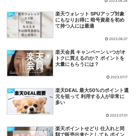
2023.08.26
楽天ウォレット SPUアップ対象
SPU
にもなりお得に 暗号資産を初め
て持つ人には最適
2023.08.07
楽天会員 キャンペーン いつがオ
SPU
トクに買えるのか？ ポイントを
大量にもらうには？
2023.07.17
楽天DEAL 最大50%のポイント還
SPU
元を狙って 利用する人が非常に
多い
2023.07.01
楽天ポイントせどり 仕入れと同
SPU
額で販売出来たとしても ポイン